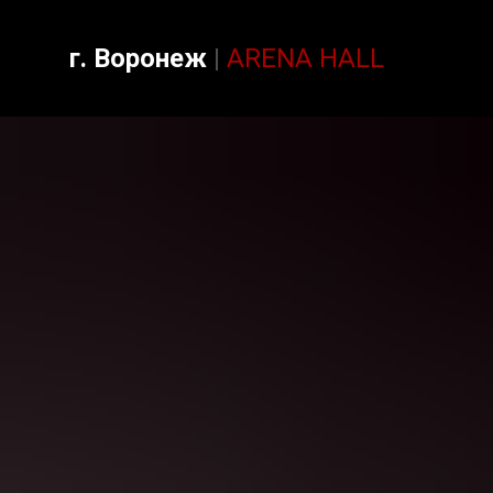
0
г. Воронеж
|
ARENA HALL