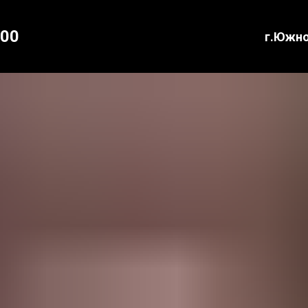
:00
г.Южн